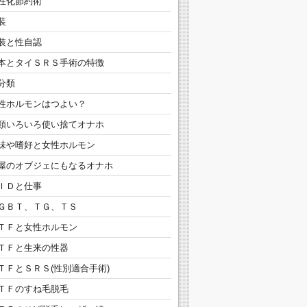
性化節約術
装
装と性自認
本とタイＳＲＳ手術の特徴
分類
性ホルモンはつよい？
類いろいろ使い捨てオナホ
味や嗜好と女性ホルモン
屋のオブジェにもなるオナホ
ＩＤと仕事
ＧＢＴ、ＴＧ、ＴＳ
ＴＦと女性ホルモン
ＴＦと生来の性器
ＴＦとＳＲＳ(性別適合手術)
ＴＦのすね毛脱毛