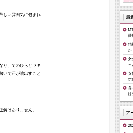
苦しい雰囲気に包まれ
最
M
愛
精
か
女
っ
なり、てのひらとワキ
勢いで汗が噴出すこと
女
ホ
臭
は
正解はありません。
ア
2