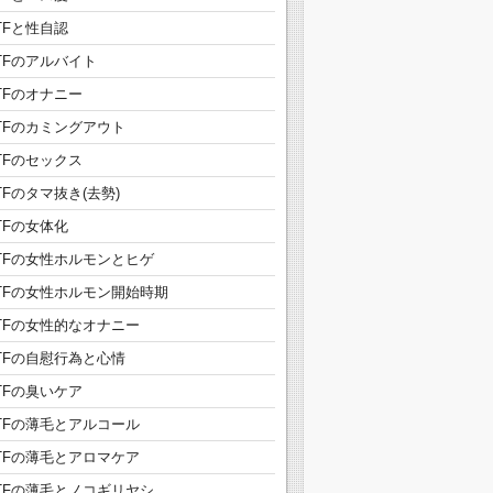
TFと性自認
TFのアルバイト
TFのオナニー
TFのカミングアウト
TFのセックス
TFのタマ抜き(去勢)
TFの女体化
TFの女性ホルモンとヒゲ
TFの女性ホルモン開始時期
TFの女性的なオナニー
TFの自慰行為と心情
TFの臭いケア
TFの薄毛とアルコール
TFの薄毛とアロマケア
TFの薄毛とノコギリヤシ