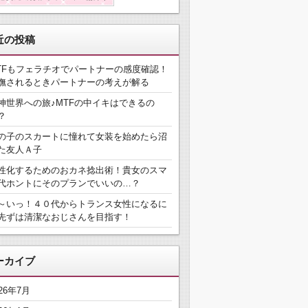
近の投稿
TFもフェラチオでパートナーの感度確認！
撫されるときパートナーの考えが解る
神世界への旅♪MTFの中イキはできるの
？
の子のスカートに憧れて女装を始めたら沼
た友人Ａ子
性化するためのおカネ捻出術！貴女のスマ
代ホントにそのプランでいいの…？
～いっ！４０代からトランス女性になるに
先ずは清潔なおじさんを目指す！
ーカイブ
026年7月