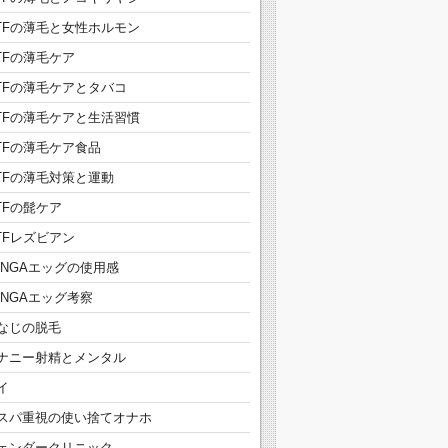
TFの薄毛と女性ホルモン
TFの薄毛ケア
TFの薄毛ケアとタバコ
TFの薄毛ケアと生活習慣
TFの薄毛ケア食品
TFの薄毛対策と運動
TFの髭ケア
TFレズビアン
ENGAエッグの使用感
ENGAエッグ考察
なじの脱毛
ナニー射精とメンタル
イ
スパ重視の使い捨てオナホ
ェンダークリニック