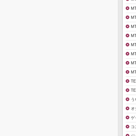
M
M
M
M
M
M
M
M
T
T
う
オ
ゲ
コ
ジ