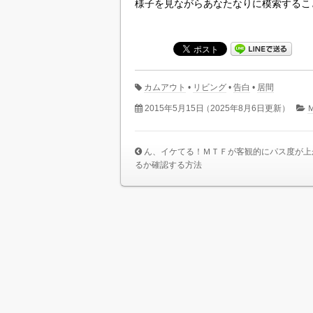
様子を見ながらあなたなりに模索するこ
カムアウト
•
リビング
•
告白
•
居間
2015年5月15日
（2025年8月6日更新）
ん、イケてる！ＭＴＦが客観的にパス度が上
るか確認する方法