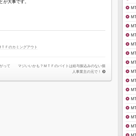
とが大事です。
M
M
M
M
M
ＭＴＦのカミングアウト
M
M
がって
マジいいかも？ＭＴＦのバイトは給与振込みのない個
M
人事業主の元で！
M
M
M
M
M
M
M