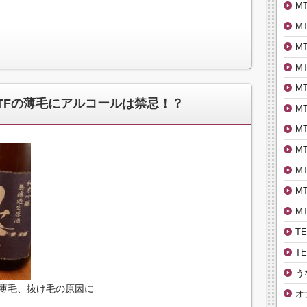
M
M
M
M
M
TFの薄毛にアルコールは禁忌！？
M
M
M
M
M
M
T
T
う
薄毛、抜け毛の原因に
オ