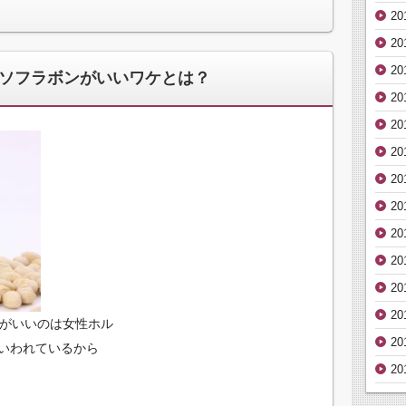
2
2
2
イソフラボンがいいワケとは？
20
2
2
2
2
2
2
20
2
ンがいいのは女性ホル
2
いわれているから
2