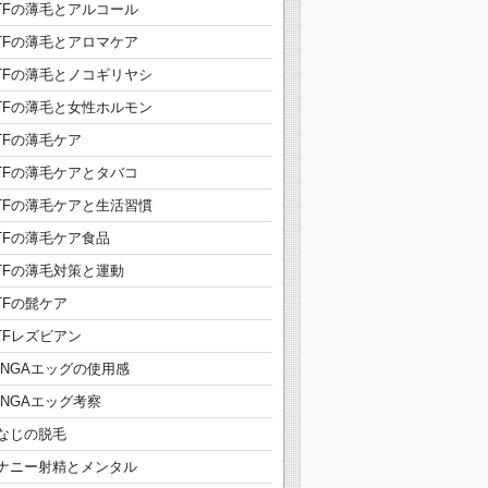
TFの薄毛とアルコール
TFの薄毛とアロマケア
TFの薄毛とノコギリヤシ
TFの薄毛と女性ホルモン
TFの薄毛ケア
TFの薄毛ケアとタバコ
TFの薄毛ケアと生活習慣
TFの薄毛ケア食品
TFの薄毛対策と運動
TFの髭ケア
TFレズビアン
ENGAエッグの使用感
ENGAエッグ考察
なじの脱毛
ナニー射精とメンタル