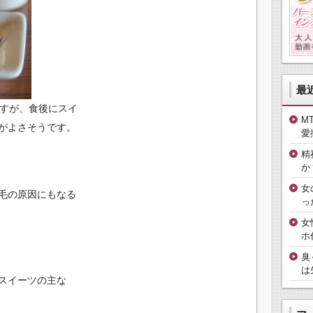
最
ですが、食後にスイ
M
がよさそうです。
愛
精
か
女
毛の原因にもなる
っ
女
ホ
臭
は
スイーツの主な