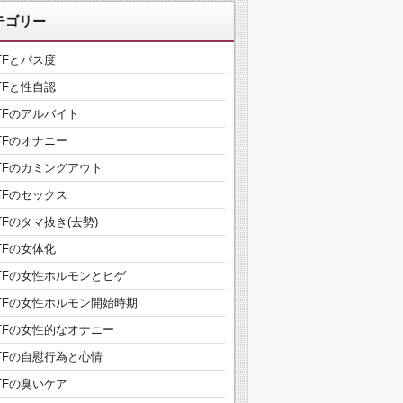
テゴリー
TFとパス度
TFと性自認
TFのアルバイト
TFのオナニー
TFのカミングアウト
TFのセックス
TFのタマ抜き(去勢)
TFの女体化
TFの女性ホルモンとヒゲ
TFの女性ホルモン開始時期
TFの女性的なオナニー
TFの自慰行為と心情
TFの臭いケア