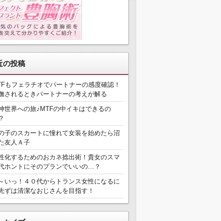
近の投稿
TFもフェラチオでパートナーの感度確認！
撫されるときパートナーの考えが解る
神世界への旅♪MTFの中イキはできるの
？
の子のスカートに憧れて女装を始めたら沼
た友人Ａ子
性化するためのおカネ捻出術！貴女のスマ
代ホントにそのプランでいいの…？
～いっ！４０代からトランス女性になるに
先ずは清潔なおじさんを目指す！