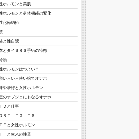
性ホルモンと美肌
性ホルモンと身体機能の変化
性化節約術
装
装と性自認
本とタイＳＲＳ手術の特徴
分類
性ホルモンはつよい？
類いろいろ使い捨てオナホ
味や嗜好と女性ホルモン
屋のオブジェにもなるオナホ
ＩＤと仕事
ＧＢＴ、ＴＧ、ＴＳ
ＴＦと女性ホルモン
ＴＦと生来の性器