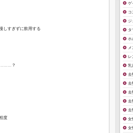
ゲ
コ
ジ
慢しすぎずに飲用する
タ
ホ
メ
レ
………？
乳
去
去
去
去
去
程度
女
女