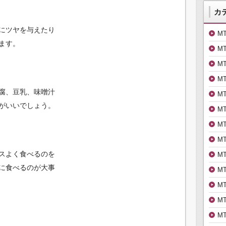
カ
にツヤを与えたり
M
ます。
M
M
M
腐、豆乳、味噌汁
M
がいいでしょう。
M
M
M
スよく食べるのを
M
に食べるのが大事
M
M
M
M