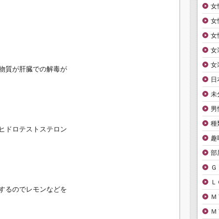
女
女
女
女
女
物質が肝臓での解毒が
日
未
男
種
ヒドロテストステロン
趣
部
Ｇ
Ｌ
するのでレモンなどを
Ｍ
Ｍ