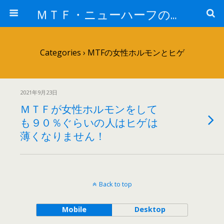
ＭＴＦ・ニューハーフの女子力アップと変身後の処世術！！
Categories ›
MTFの女性ホルモンとヒゲ
2021年9月23日
ＭＴＦが女性ホルモンをして
も９０％ぐらいの人はヒゲは
薄くなりません！
Back to top
Mobile
Desktop