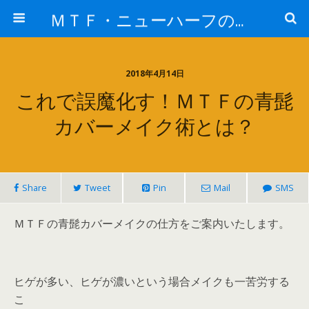
ＭＴＦ・ニューハーフの女子力アップと変身後の処世術！！
2018年4月14日
これで誤魔化す！ＭＴＦの青髭
カバーメイク術とは？
Share
Tweet
Pin
Mail
SMS
ＭＴＦの青髭カバーメイクの仕方をご案内いたします。
ヒゲが多い、ヒゲが濃いという場合メイクも一苦労する
こ