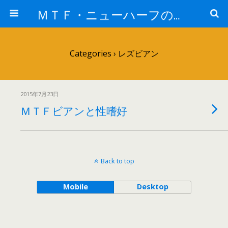
ＭＴＦ・ニューハーフの女子力アップと変身後の処世術！！
Categories ›
レズビアン
2015年7月23日
ＭＴＦビアンと性嗜好
Back to top
Mobile
Desktop