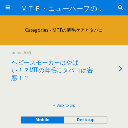
ＭＴＦ・ニューハーフの女子力アップと変身後の処世術！！
Categories ›
MTFの薄毛ケアとタバコ
2018年2月7日
ヘビースモーカーはやば
い！？MTFの薄毛にタバコは害
悪！？
Back to top
Mobile
Desktop