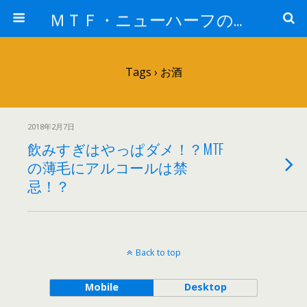
ＭＴＦ・ニューハーフの女子力アップと変身後の処世術！！
Tags › お酒
2018年2月7日
飲みすぎはやっぱダメ！？MTF
の薄毛にアルコールは禁
忌！？
Back to top
Mobile
Desktop